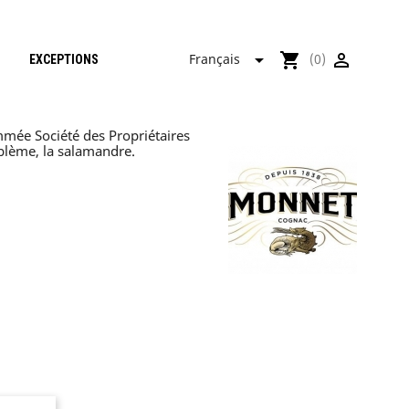

shopping_cart

Français
(0)
EXCEPTIONS
mmée Société des Propriétaires
mblème, la salamandre.