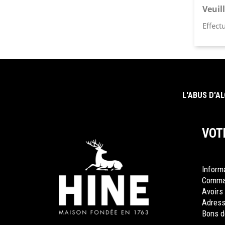
Veuil
Effect
L'ABUS D'A
VOT
Inform
Comma
Avoirs
Adres
Bons d