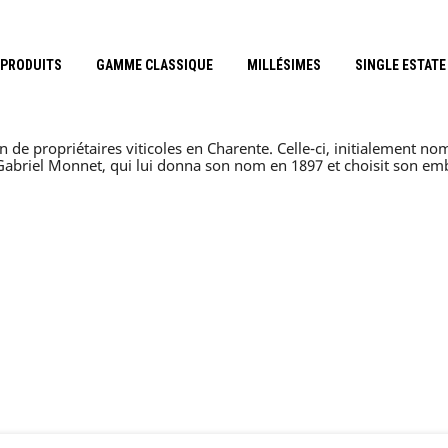
 PRODUITS
GAMME CLASSIQUE
MILLÉSIMES
SINGLE ESTATE
de propriétaires viticoles en Charente. Celle-ci, initialement no
n Gabriel Monnet, qui lui donna son nom en 1897 et choisit son e