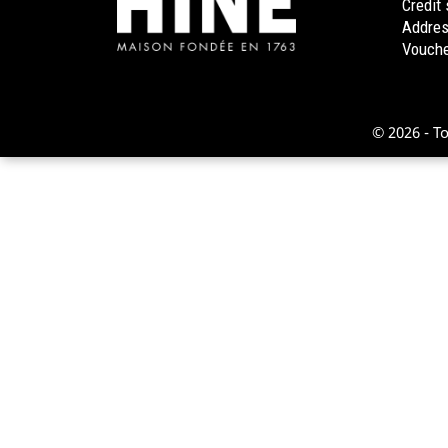
Credit 
Addre
Vouch
© 2026 - T