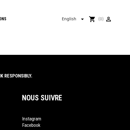

shopping_cart

English
(0)
ONS
K RESPONSIBLY.
NOUS SUIVRE
Instagram
Facebook