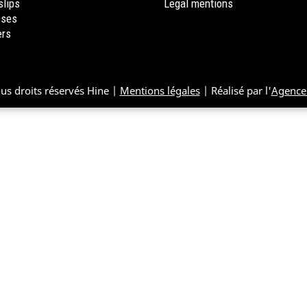
slips
Legal mentions
sses
ers
ous droits réservés Hine |
Mentions légales
| Réalisé par l'
Agence